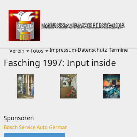
Home
Fotos
Fasching 1997
Impressum-Datenschutz
Termine
Verein
Fotos
menu Verein
menu Fotos
Fasching 1997: Input inside
Sponsoren
Bosch Service Auto Germar