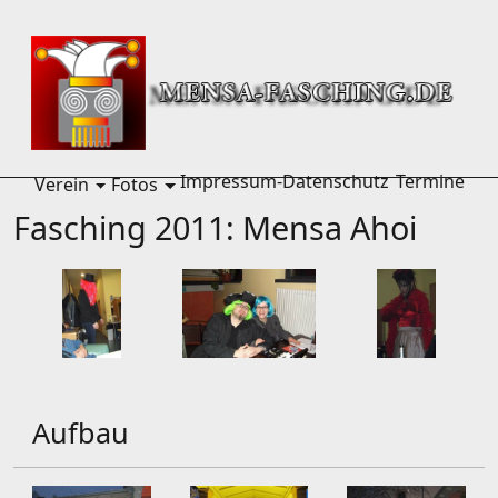
Home
Fotos
Fasching 2011
Impressum-Datenschutz
Termine
Verein
Fotos
menu Verein
menu Fotos
Fasching 2011: Mensa Ahoi
Aufbau