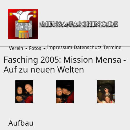
Home
Fotos
Fasching 2005
Impressum-Datenschutz
Termine
Verein
Fotos
menu Verein
menu Fotos
Fasching 2005: Mission Mensa -
Auf zu neuen Welten
Aufbau